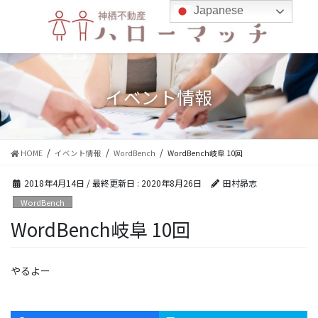
コ
ナ
Japanese
ン
ビ
テ
ゲ
ン
ー
ツ
シ
に
ョ
イベント情報
移
ン
動
に
移
動
HOME
イベント情報
WordBench
WordBench岐阜 10回
2018年4月14日
/ 最終更新日 :
2020年8月26日
田村昴志
WordBench
WordBench岐阜 10回
やるよー