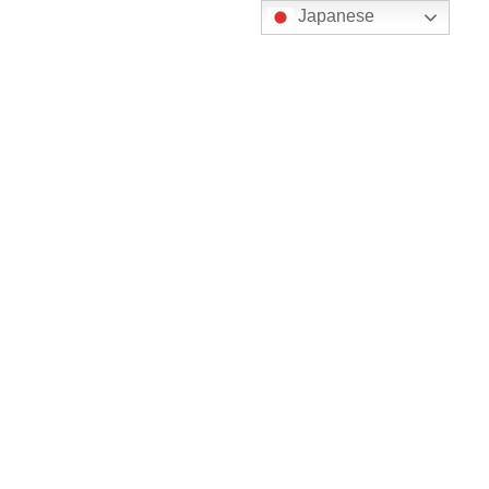
コ
ナ
Japanese
ン
ビ
テ
ゲ
ン
ー
ツ
シ
に
ョ
更新情報
移
ン
動
に
移
動
HOME
更新情報
特定技能
航空で特定技能外国人を雇用する流れ
2020年9月4日
/ 最終更新日 :
2020年9月8日
田村昴志
特定技能
航空で特定技能外国人を雇用する流
れ
それでは具体的にどのようなプロセスで特定技能外国人を雇用し
ていくかを見ていきましょう。