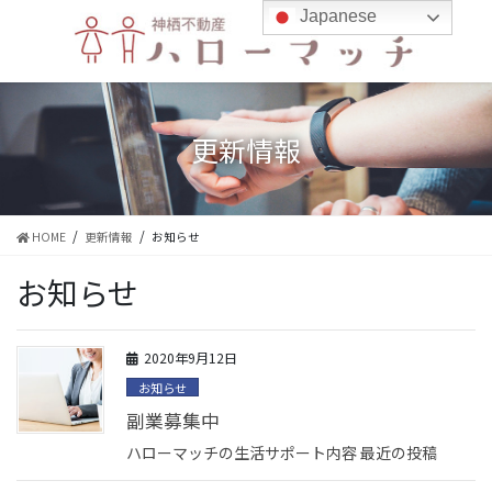
コ
ナ
Japanese
ン
ビ
テ
ゲ
ン
ー
ツ
シ
に
ョ
更新情報
移
ン
動
に
移
動
HOME
更新情報
お知らせ
お知らせ
2020年9月12日
お知らせ
副業募集中
ハローマッチの生活サポート内容 最近の投稿