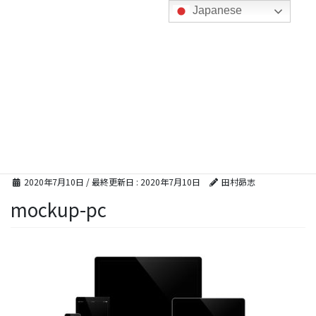
コ
ナ
Japanese
ン
ビ
テ
ゲ
ン
ー
ツ
シ
に
ョ
メディア
移
ン
動
に
移
動
HOME
mockup-pc
2020年7月10日
/ 最終更新日 :
2020年7月10日
田村昴志
mockup-pc