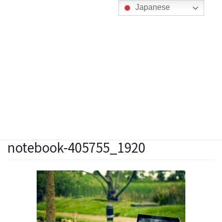
コ
ナ
Japanese
ン
ビ
テ
ゲ
ン
ー
ツ
シ
に
ョ
メディア
移
ン
動
に
移
動
HOME
notebook-405755_1920
2020年8月3日
/ 最終更新日 :
2020年8月3日
田村昴志
notebook-405755_1920