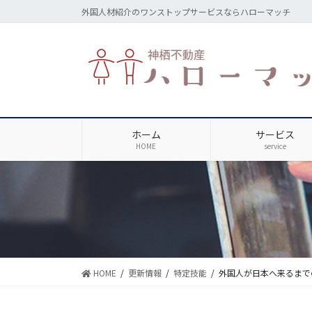
コ
ナ
外国人材紹介のワンストップサービスならハローマッチ
ン
ビ
テ
ゲ
ン
ー
ツ
シ
に
ョ
移
ン
動
に
ホーム
サービス
移
HOME
service
動
HOME
更新情報
特定技能
外国人が日本へ来るまで