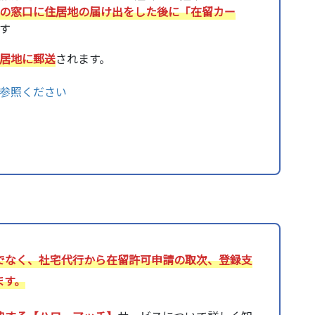
の窓口に住居地の届け出をした後に「在留カー
す
居地に郵送
されます。
参照ください
でなく、社宅代行から在留許可申請の取次、登録支
ます。