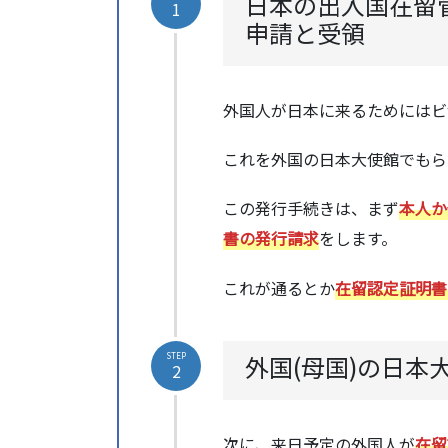
日本の出入国在留
1
申請と受領
外国人が日本に来るためにはビ
これを外国の日本大使館でもら
この発行手続きは、まず
本人か
書の発行請求
をします。
これが通るとか
在留認定証明書
外国(母国)の日本
STEP
2
次に、来日予定の外国人が
在留