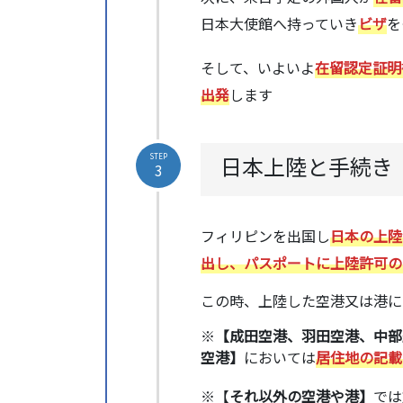
日本大使館へ持っていき
ビザ
を
そして、いよいよ
在留認定証明
出発
します
日本上陸と手続き
STEP
3
フィリピンを出国し
日本の上陸
出し、パスポートに上陸許可の
この時、上陸した空港又は港に
※
【成田空港、羽田空港、中部
空港】
においては
居住地の記載
※【
それ以外の空港や港】
では