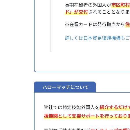
長期在留者の外国人が
市区町村
ド」が交付
されることとなりま
※在留カードは発行拠点から
住
詳しくは日本貿易復興機構もご
ハローマッチについて
弊社では特定技能外国人を
紹介するだけ
援機関として支援サポートを行っており