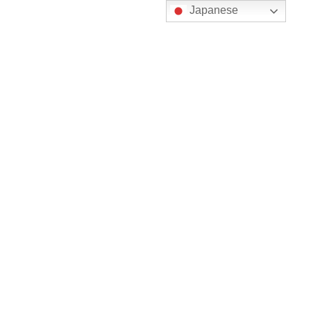
コ
ナ
Japanese
ン
ビ
テ
ゲ
ン
ー
ツ
シ
に
ョ
更新情報
移
ン
動
に
移
動
HOME
更新情報
特定技能
モンゴルからの特定技能外国人を受け入れる手順
2020年10月20日
/ 最終更新日 :
2020年10月20日
田村昴志
特定技能
モンゴルからの特定技能外国人を受
け入れる手順
今回は、
モンゴルからの特定技能外国人を受け入れる手順
につい