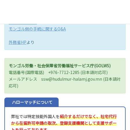
参考資料
モンゴル受け入れ手続き（PDF）
モンゴル特定技能外国人に係る手続の流れについてフローチ
ャート（PDF）
モンゴル側の手続に関するQ&A
外務省HP
より
モンゴル労働・社会保障省労働福祉サービス庁(GOLWS)
電話番号(国際電話) +976-7712-1285 (日本語対応可)
メールアドレス ssw@hudulmur-halamj.gov.mn (日本語対
応可)
ハローマッチについて
弊社では特定技能外国人を
紹介するだけでなく、社宅代行
から在留許可申請の取次、登録支援機関として支援サポー
トを行っております。