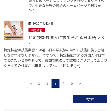
おまとめページとしてリンクを作っておりますの
で、必要な分野の協会のホームページで日程を
[…]
2020年9月14日
特定技能
特定技能外国人に求められる日本語レベ
ル
特定技能は技能実習とは違い日本語試験のほかに技能試験も合格
しなければなりません。 ですので、特定技能で来る外国人は日本
で働きたいと夢をもって、母国で勉強して試験にクリアしてようや
く日本での仕事が出来るわけです。 今回はそ […]
投
ペ
ペ
ペ
ペ
ペ
«
1
2
3
4
5
»
稿
ー
ー
ー
ー
ー
ジ
ジ
ジ
ジ
ジ
ナ
検
ビ
索: