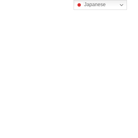
コ
ナ
Japanese
ン
ビ
テ
ゲ
ン
ー
ツ
シ
に
ョ
更新情報
移
ン
動
に
移
動
HOME
更新情報
特定技能
特定技能
2020年10月12日
特定技能
タイからの特定技能外国人を受け入れる
手順
今回は、タイからの特定技能外国人を受け入れる手順についてご