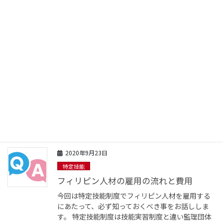
ついて解説していきます。 また、短期滞在ビザの
申請方法も２種類あり、【本人申請型】と【 […]
2020年9月26日
特定技能
外国人が日本へ来るまでの手続き
今回は外国人が日本に来るための手続きについて
解説します。 これを読む前に在留認定証明書と在
留カード【在留管理制度】という記事を事前に確
認していただければ、理解が深まりますのでご参
照ください。 それでは一般的な入国までの流 […]
2020年9月23日
特定技能
フィリピン人材の雇用の流れと費用
今回は特定技能制度でフィリピン人材を雇用する
にあたって、必ず知っておくべき事をお話ししま
す。 特定技能制度は技能実習制度と違い監理団体